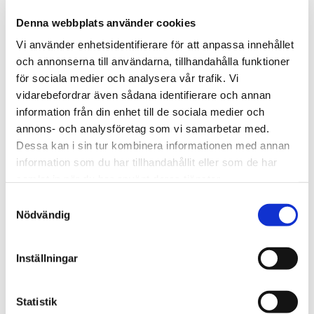
Denna webbplats använder cookies
Vi använder enhetsidentifierare för att anpassa innehållet
och annonserna till användarna, tillhandahålla funktioner
Oskarshamns Taxi AB
för sociala medier och analysera vår trafik. Vi
vidarebefordrar även sådana identifierare och annan
Dammgatan 16
information från din enhet till de sociala medier och
annons- och analysföretag som vi samarbetar med.
572 30 Oskarshamn
Dessa kan i sin tur kombinera informationen med annan
0491-105 55
information som du har tillhandahållit eller som de har

samlat in när du har använt deras tjänster.
info@oskarshamnstaxi.se

Samtyckesval
Nödvändig
Inställningar
Statistik